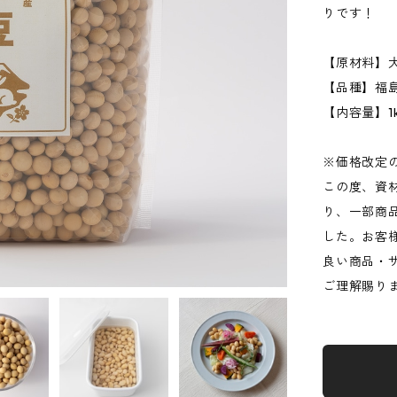
りです！
【原材料】
【品種】福
【内容量】1k
※価格改定
この度、資材
り、一部商
した。お客
良い商品・
ご理解賜り