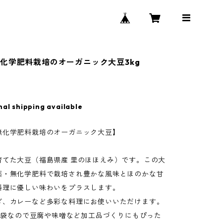
化学肥料栽培のオーガニック大豆3kg
nal shipping available
無化学肥料栽培のオーガニック大豆】
育てた大豆（福島県産 里のほほえみ）です。この大
薬・無化学肥料で栽培され豊かな風味とほのかな甘
料理に優しい味わいをプラスします。
ダ、カレーなど多彩な料理にお使いいただけます。
×3袋なので豆腐や味噌など加工品づくりにもぴった