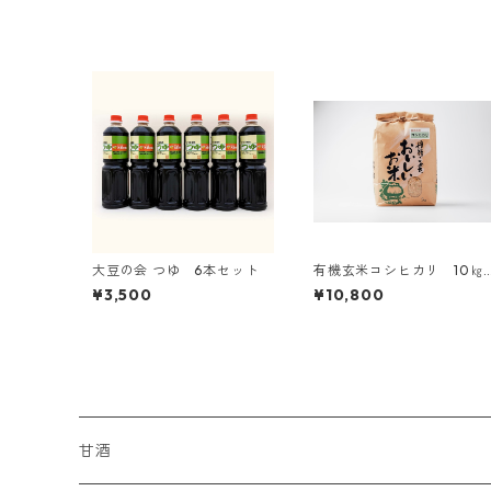
大豆の会 つゆ 6本セット
有機玄米コシヒカリ 10㎏
（5kg×2）
¥3,500
¥10,800
甘酒