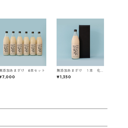
無添加あまざけ 6本セット
無添加あまざけ １本 化
粧箱入
¥7,000
¥1,350